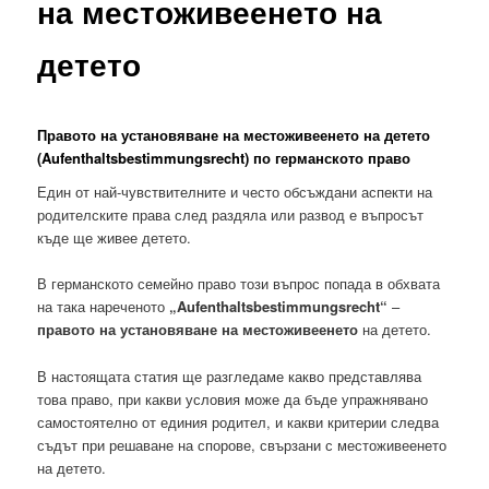
на местоживеенето на
детето
Правото на установяване на местоживеенето на детето
(Aufenthaltsbestimmungsrecht) по германското право
Един от най-чувствителните и често обсъждани аспекти на
родителските права след раздяла или развод е въпросът
къде ще живее детето.
В германското семейно право този въпрос попада в обхвата
на така нареченото
„Aufenthaltsbestimmungsrecht“
–
правото на установяване на местоживеенето
на детето.
В настоящата статия ще разгледаме какво представлява
това право, при какви условия може да бъде упражнявано
самостоятелно от единия родител, и какви критерии следва
съдът при решаване на спорове, свързани с местоживеенето
на детето.