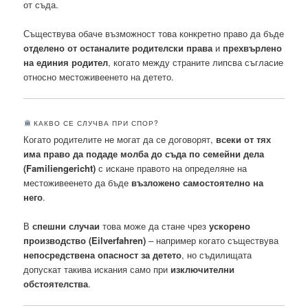
от съда.
Съществува обаче възможност това конкретно право да бъде
отделено от останалите родителски права
и
прехвърлено
на единия родител
, когато между страните липсва съгласие
относно местоживеенето на детето.
КАКВО СЕ СЛУЧВА ПРИ СПОР?
Когато родителите не могат да се договорят,
всеки от тях
има право да подаде молба до съда по семейни дела
(Familiengericht)
с искане правото на определяне на
местоживеенето да бъде
възложено самостоятелно на
него
.
В
спешни случаи
това може да стане чрез
ускорено
производство (Eilverfahren)
– например когато съществува
непосредствена опасност за детето
, но съдилищата
допускат такива искания само при
изключителни
обстоятелства
.