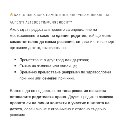
КАКВО ОЗНАЧАВА САМОСТОЯТЕЛНО УПРАЖНЯВАНЕ НА
AUFENTHALTSBESTIMMUNGSRECHT?
Ако съдът предостави правото за определяне на
местоживеенето
само на единия родител
, той ще може
самостоятелно да взема решения
, свързани с това къде
ще живее детето, включително:
Преместване в друг град или държава;
Смяна на жилище или училище;
Временно преместване (например по здравословни
причини или семейни причини).
Важно е да се подчертае, че
това решение не засяга
останалите родителски права
. Другият родител
запазва
правото си на лични контакти и участие в живота на
детето
, освен ако не е ограничено с отделно съдебно
решение.