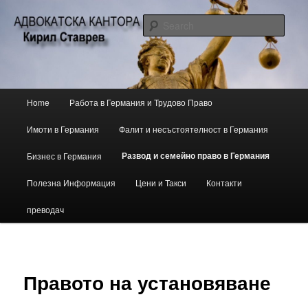
Кирил Ставрев, български адвокат в Берлин
Sear
Български адвокат в Берлин
Main
Home
Работа в Германия и Трудово Право
Skip
menu
Имоти в Германия
Фалит и несъстоятелност в Германия
to
Развод и семейно право в Германия
Бизнес в Германия
primary
Полезна Информация
Цени и Такси
Контакти
content
преводач
Правото на установяване