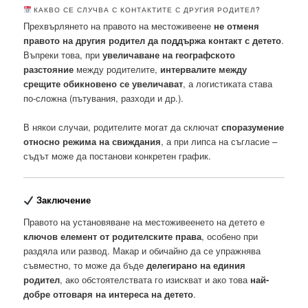
КАКВО СЕ СЛУЧВА С КОНТАКТИТЕ С ДРУГИЯ РОДИТЕЛ?
Прехвърлянето на правото на местоживеене
не отменя
правото на другия родител да поддържа контакт с детето
.
Въпреки това, при
увеличаване на географското
разстояние
между родителите,
интервалите между
срещите обикновено се увеличават
, а логистиката става
по-сложна (пътувания, разходи и др.).
В някои случаи, родителите могат да сключат
споразумение
относно режима на свиждания
, а при липса на съгласие –
съдът може да постанови конкретен график.
Заключение
Правото на установяване на местоживеенето на детето е
ключов елемент от родителските права
, особено при
раздяла или развод. Макар и обичайно да се упражнява
съвместно, то може да бъде
делегирано на единия
родител
, ако обстоятелствата го изискват и ако това
най-
добре отговаря на интереса на детето
.