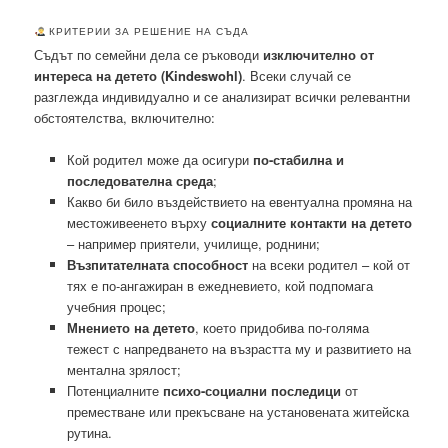
КРИТЕРИИ ЗА РЕШЕНИЕ НА СЪДА
Съдът по семейни дела се ръководи
изключително от
интереса на детето (Kindeswohl)
. Всеки случай се
разглежда индивидуално и се анализират всички релевантни
обстоятелства, включително:
Кой родител може да осигури
по-стабилна и
последователна среда
;
Какво би било въздействието на евентуална промяна на
местоживеенето върху
социалните контакти на детето
– например приятели, училище, роднини;
Възпитателната способност
на всеки родител – кой от
тях е по-ангажиран в ежедневието, кой подпомага
учебния процес;
Мнението на детето
, което придобива по-голяма
тежест с напредването на възрастта му и развитието на
ментална зрялост;
Потенциалните
психо-социални последици
от
преместване или прекъсване на установената житейска
рутина.