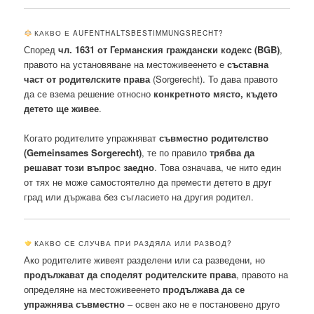
КАКВО Е AUFENTHALTSBESTIMMUNGSRECHT?
Според
чл. 1631 от Германския граждански кодекс (BGB)
,
правото на установяване на местоживеенето е
съставна
част от родителските права
(Sorgerecht). То дава правото
да се взема решение относно
конкретното място, където
детето ще живее
.
Когато родителите упражняват
съвместно родителство
(Gemeinsames Sorgerecht)
, те по правило
трябва да
решават този въпрос заедно
. Това означава, че нито един
от тях не може самостоятелно да премести детето в друг
град или държава без съгласието на другия родител.
КАКВО СЕ СЛУЧВА ПРИ РАЗДЯЛА ИЛИ РАЗВОД?
Ако родителите живеят разделени или са разведени, но
продължават да споделят родителските права
, правото на
определяне на местоживеенето
продължава да се
упражнява съвместно
– освен ако не е постановено друго